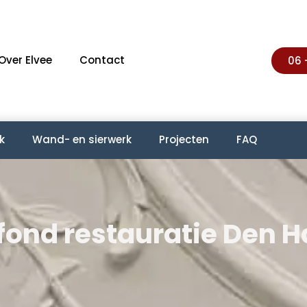
Over Elvee
Contact
06 
k
Wand- en sierwerk
Projecten
FAQ
fond restauratie Den 