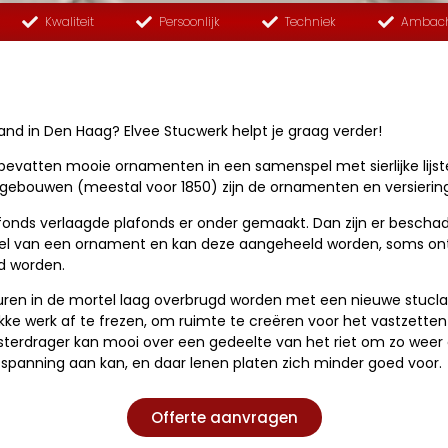
Kwaliteit
Persoonlijk
Techniek
Ambach
pand in Den Haag? Elvee Stucwerk helpt je graag verder!
 bevatten mooie ornamenten in een samenspel met sierlijke lijs
e gebouwen (meestal voor 1850) zijn de ornamenten en versierin
lafonds verlaagde plafonds er onder gemaakt. Dan zijn er besch
eel van een ornament en kan deze aangeheeld worden, soms ont
d worden.
ren in de mortel laag overbrugd worden met een nieuwe stuclaa
kke werk af te frezen, om ruimte te creëren voor het vastzetten
terdrager kan mooi over een gedeelte van het riet om zo weer e
 spanning aan kan, en daar lenen platen zich minder goed voor.
Offerte aanvragen