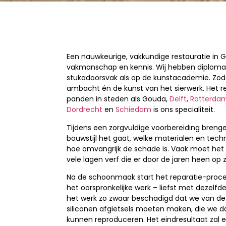
Een nauwkeurige, vakkundige restauratie in Go
vakmanschap en kennis. Wij hebben diploma’
stukadoorsvak als op de kunstacademie. Zod
ambacht én de kunst van het sierwerk. Het r
panden in steden als Gouda,
Delft
,
Rotterda
Dordrecht
en
Schiedam
is ons specialiteit.
Tijdens een zorgvuldige voorbereiding brenge
bouwstijl het gaat, welke materialen en tech
hoe omvangrijk de schade is. Vaak moet he
vele lagen verf die er door de jaren heen op 
Na de schoonmaak start het reparatie-proces. 
het oorspronkelijke werk – liefst met dezelf
het werk zo zwaar beschadigd dat we van de
siliconen afgietsels moeten maken, die we d
kunnen reproduceren. Het eindresultaat zal er