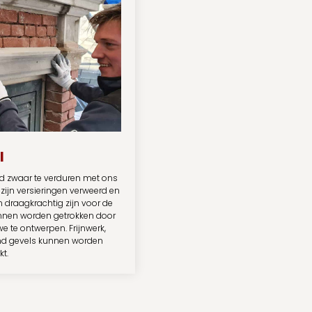
l
nd zwaar te verduren met ons
 zijn versieringen verweerd en
 draagkrachtig zijn voor de
unnen worden getrokken door
e te ontwerpen. Frijnwerk,
and gevels kunnen worden
t.