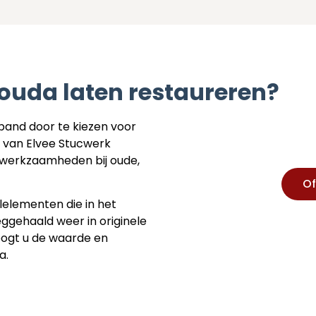
Gouda laten restaureren?
pand door te kiezen voor
s van Elvee Stucwerk
iewerkzaamheden bij oude,
.
Of
jlelementen die in het
eggehaald weer in originele
oogt u de waarde en
a.