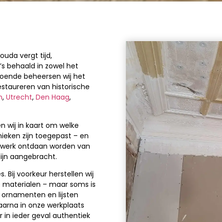
uda vergt tijd,
s behaald in zowel het
oende beheersen wij het
estaureren van historische
m
,
Utrecht
,
Den Haag
,
n wij in kaart om welke
nieken zijn toegepast – en
t werk ontdaan worden van
zijn aangebracht.
Bij voorkeur herstellen wij
de materialen – maar soms is
 ornamenten en lijsten
aarna in onze werkplaats
 in ieder geval authentiek